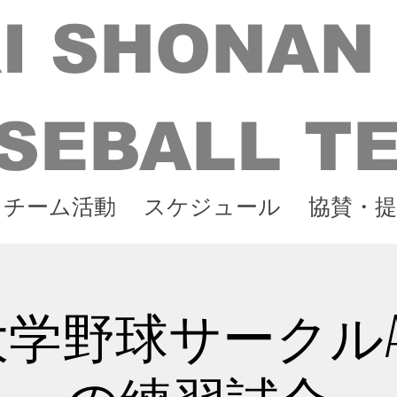
I SHONAN
SEBALL T
チーム活動
スケジュール
協賛・提
学野球サークルAg
の練習試合