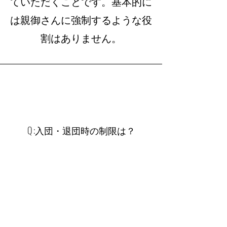
ていただくことです。基本的に
は親御さんに強制するような役
割はありません。
​Q :入団・退団時の制限は？
​A：ありません。移籍されても
入団後すぐに大会登録可能で
す。退団される場合も制限致し
ません。